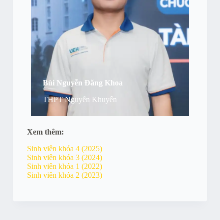
Bùi Nguyễn Đăng Khoa
THPT Nguyễn Khuyến
Xem thêm:
Sinh viên khóa 4 (2025)
Sinh viên khóa 3 (2024)
Sinh viên khóa 1 (2022)
Sinh viên khóa 2 (2023)